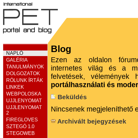
Blog
NAPLÓ
Ezen az oldalon fórumo
GALÉRIA
TANULMÁNYOK
internetes világ és a m
DOLGOZATOK
felvetések, vélemények 
RÓLUNK ÍRTÁK
portálhasználati és moder
LINKEK
WEBPOLOSKA
Beküldés
UJJLENYOMAT
UJJLENYOMAT
Nincsenek megjeleníthető 
2
FIREGLOVES
Archivált bejegyzések
SZTEGÓ 1.0
STEGOWEB