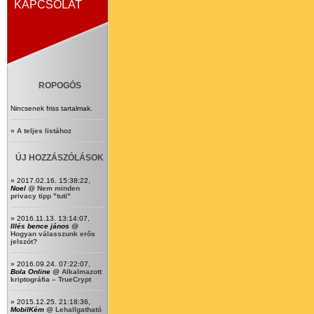
KAPCSOLAT
ROPOGÓS
Nincsenek friss tartalmak.
»
A teljes listához
ÚJ HOZZÁSZÓLÁSOK
» 2017.02.16. 15:38:22,
Noel
@
Nem minden
privacy tipp "tuti"
» 2016.11.13. 13:14:07,
Illés bence jános
@
Hogyan válasszunk erős
jelszót?
» 2016.09.24. 07:22:07,
Bola Online
@
Alkalmazott
kriptográfia – TrueCrypt
» 2015.12.25. 21:18:36,
MobilKém
@
Lehallgatható