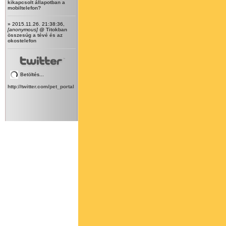
kikapcsolt állapotban a
mobiltelefon?
» 2015.11.26. 21:38:36,
[anonymous]
@
Titokban
összesúg a tévé és az
okostelefon
Betöltés...
http://twitter.com/pet_portal